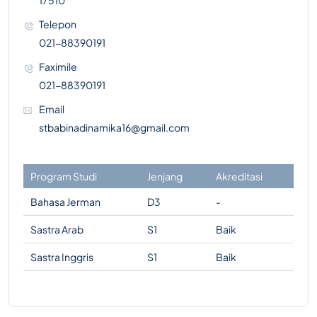
17510
Telepon
021-88390191
Faximile
021-88390191
Email
stbabinadinamika16@gmail.com
Program Studi
Jenjang
Akreditasi
Bahasa Jerman
D3
-
Sastra Arab
S1
Baik
Sastra Inggris
S1
Baik