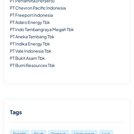
PT Pertamina (Persero)
PT Chevron Pacific Indonesia
PT Freeport Indonesia
PT Adaro Energy Tbk
PT Indo Tambangraya Megah Tbk
PT Aneka Tambang Tbk
PT Indika Energy Tbk
PT Vale Indonesia Tbk
PT Bukit Asam Tbk
PT Bumi Resources Tbk
Tags
Peneliti
Studi
Dampak
Lingkungan
Laut