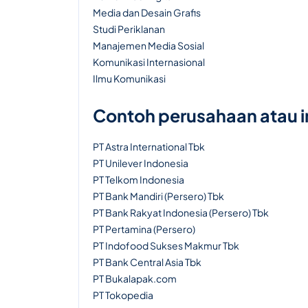
Media dan Desain Grafis
Studi Periklanan
Manajemen Media Sosial
Komunikasi Internasional
Ilmu Komunikasi
Contoh perusahaan atau 
PT Astra International Tbk
PT Unilever Indonesia
PT Telkom Indonesia
PT Bank Mandiri (Persero) Tbk
PT Bank Rakyat Indonesia (Persero) Tbk
PT Pertamina (Persero)
PT Indofood Sukses Makmur Tbk
PT Bank Central Asia Tbk
PT Bukalapak.com
PT Tokopedia