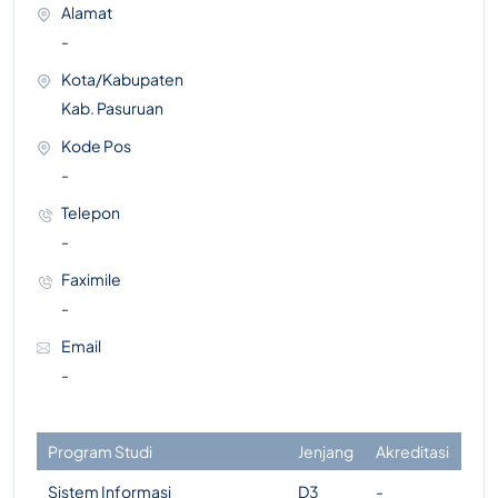
Alamat
-
Kota/Kabupaten
Kab. Pasuruan
Kode Pos
-
Telepon
-
Faximile
-
Email
-
Program Studi
Jenjang
Akreditasi
Sistem Informasi
D3
-