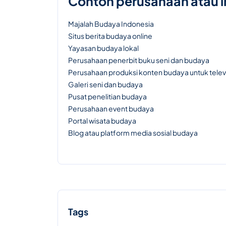
Contoh perusahaan atau 
Majalah Budaya Indonesia
Situs berita budaya online
Yayasan budaya lokal
Perusahaan penerbit buku seni dan budaya
Perusahaan produksi konten budaya untuk televis
Galeri seni dan budaya
Pusat penelitian budaya
Perusahaan event budaya
Portal wisata budaya
Blog atau platform media sosial budaya
Tags