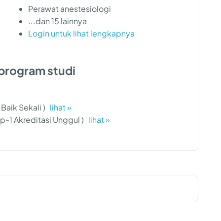
Perawat anestesiologi
...dan 15 lainnya
Login untuk lihat lengkapnya
program studi
 Baik Sekali )
lihat »
p-1 Akreditasi Unggul )
lihat »