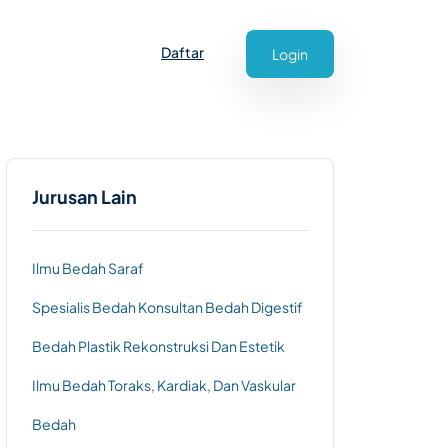
Daftar
Login
Jurusan Lain
Ilmu Bedah Saraf
Spesialis Bedah Konsultan Bedah Digestif
Bedah Plastik Rekonstruksi Dan Estetik
Ilmu Bedah Toraks, Kardiak, Dan Vaskular
Bedah