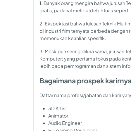
1. Banyak orang mengira bahwa jurusan Te
grafis, padahal meliputi lebih luas sepe
2. Ekspektasi bahwa lulusan Teknik Mult
di industri film ternyata berbeda dengan 
memerlukan keahlian spesifik.
3. Meskipun sering dikira sama, jurusan 
Komputer; yang pertama fokus pada konte
lebih pada pemrograman dan sistem info
Bagaimana prospek karirny
Daftar nama profesi/jabatan dan karir yang
3D Artist
Animator
Audio Engineer
E-Learning Developer