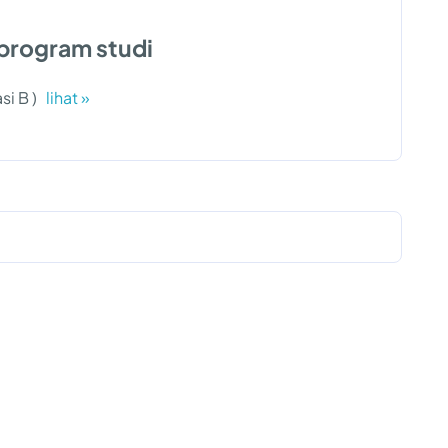
program studi
asi B )
lihat »