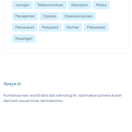
Jaringan
Telekomunikasi
Kearsipan
Media
Manajemen
Operasi
Operasionalisasi
Pemasaran
Penyiaran
Konten
Perbankan
Keuangan
Apaya.id
Kombinasi real-world data dan teknologi AI, optimalkan potensi kuliah
dan karir sesuai minat dan bakatmu.