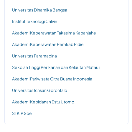
Universitas Dinamika Bangsa
Institut Teknologi Calvin
Akademi Keperawatan Takasima Kabanjahe
Akademi Keperawatan Pemkab Pidie
Universitas Paramadina
Sekolah Tinggi Perikanan dan Kelautan Matauli
Akademi Pariwisata Citra Buana Indonesia
Universitas Ichsan Gorontalo
Akademi Kebidanan Estu Utomo
STKIP Soe