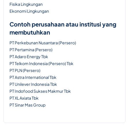
Fisika Lingkungan
Ekonomi Lingkungan
Contoh perusahaan atau institusi yang
membutuhkan
PT Perkebunan Nusantara (Persero)
PT Pertamina (Persero)
PT Adaro Energy Tbk
PT Telkom Indonesia (Persero) Tbk
PT PLN (Persero)
PT Astra International Tbk
PT Unilever Indonesia Tbk
PT Indofood Sukses Makmur Tbk
PT XL Axiata Tbk
PT Sinar Mas Group