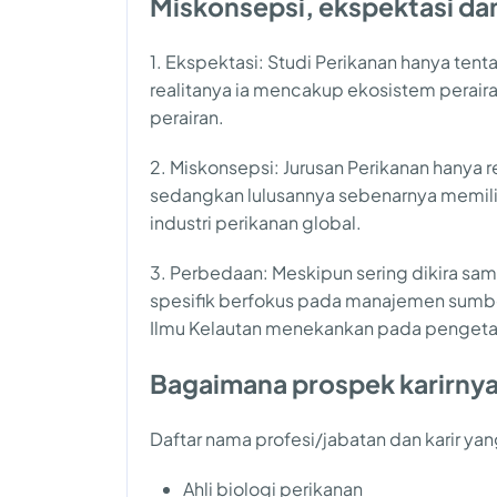
Miskonsepsi, ekspektasi dan
1. Ekspektasi: Studi Perikanan hanya te
realitanya ia mencakup ekosistem perair
perairan.
2. Miskonsepsi: Jurusan Perikanan hanya 
sedangkan lulusannya sebenarnya memiliki
industri perikanan global.
3. Perbedaan: Meskipun sering dikira sam
spesifik berfokus pada manajemen sumber
Ilmu Kelautan menekankan pada pengetah
Bagaimana prospek karirny
Daftar nama profesi/jabatan dan karir yan
Ahli biologi perikanan