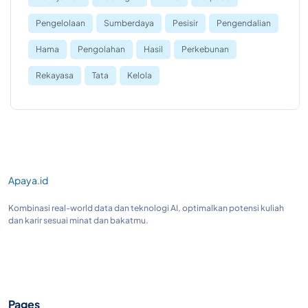
Pengelolaan
Sumberdaya
Pesisir
Pengendalian
Hama
Pengolahan
Hasil
Perkebunan
Rekayasa
Tata
Kelola
Apaya.id
Kombinasi real-world data dan teknologi AI, optimalkan potensi kuliah
dan karir sesuai minat dan bakatmu.
Pages