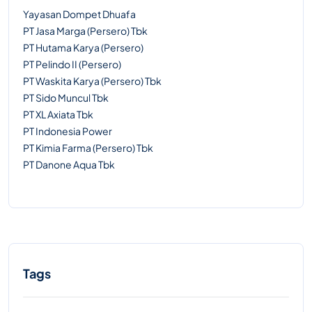
Yayasan Dompet Dhuafa
PT Jasa Marga (Persero) Tbk
PT Hutama Karya (Persero)
PT Pelindo II (Persero)
PT Waskita Karya (Persero) Tbk
PT Sido Muncul Tbk
PT XL Axiata Tbk
PT Indonesia Power
PT Kimia Farma (Persero) Tbk
PT Danone Aqua Tbk
Tags