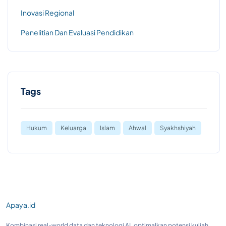
Inovasi Regional
Penelitian Dan Evaluasi Pendidikan
Tags
Hukum
Keluarga
Islam
Ahwal
Syakhshiyah
Apaya.id
Kombinasi real-world data dan teknologi AI, optimalkan potensi kuliah